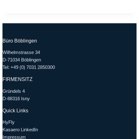
Büro Böblingen
Wilhelmstrasse 34
D-71034 Böblingen
Tel: +49 (0) 7031 2850300
FIRMENSITZ
Gründels 4
D-88316 Isny
Quick Links
HyFly
Kasaero LinkedIn
Impressum