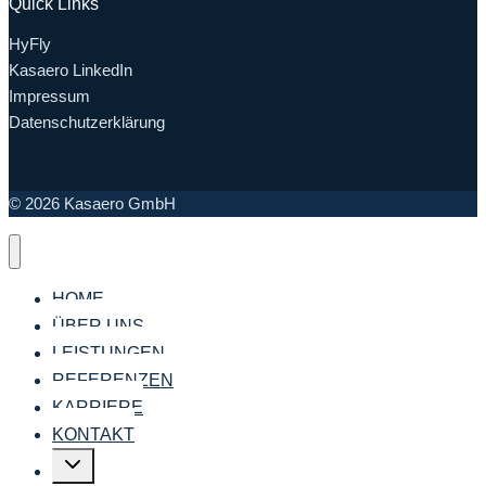
Quick Links
HyFly
Kasaero LinkedIn
Impressum
Datenschutzerklärung
© 2026 Kasaero GmbH
HOME
ÜBER UNS
LEISTUNGEN
REFERENZEN
KARRIERE
KONTAKT
Untermenü
umschalten